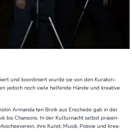
­iert und koor­di­niert wur­de sie von den Kura­to­ri­
n jedoch noch vie­le hel­fen­de Hän­de und krea­ti­ve
­nis­tin Arman­da ten Brink aus Ensche­de gab in der
­sik bis Chan­sons. In der Kul­tur­nacht selbst prä­sen­
oschee­ver­ein, ihre Kunst, Musik, Poe­sie und krea­