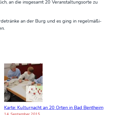
ch, an die ins­ge­samt 20 Ver­an­stal­tungs­or­te zu
r­de­trän­ke an der Burg und es ging in regel­mä­ßi­
en.
Kar­te: Kul­tur­nacht an 20 Orten in Bad Bent­heim
14. Sep­tem­ber 2015