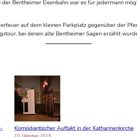
ses der Bent­hei­mer Eisen­bahn war es für jeder­mann mög­li
Lager­feu­er auf dem klei­nen Park­platz gegen­über der Pfe
s­tour, bei denen alte Bent­hei­mer Sagen erzählt wur­d
t­
Komö­di­an­ti­scher Auf­takt in der Katha­ri­nen­kir­che
10. Okto­ber 2015