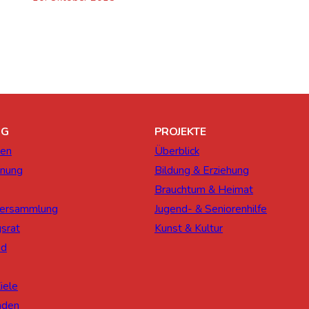
NG
PROJEKTE
ien
Überblick
dnung
Bildung & Erziehung
Brauchtum & Heimat
rversammlung
Jugend- & Seniorenhilfe
gsrat
Kunst & Kultur
nd
iele
nden