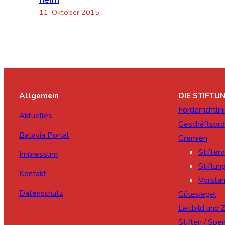
11. Okto­ber 2015
Allgemein
DIE STIFTU
Förderrichtlin
Aktuelles
Geschäftsor
Batavia Portal
Gremien
Stifte
Impressum
Stiftun
Kontakt
Vorsta
Datenschutz
Gütesiegel
Leitbild und Z
Stiften / Spe