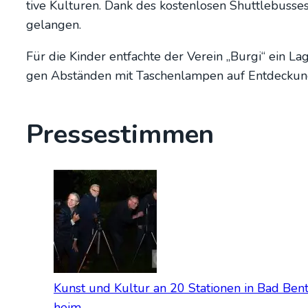
ti­ve Kul­tu­ren. Dank des kos­ten­lo­sen Shut­tle­bus­
gelan­gen.
Für die Kin­der ent­fach­te der Ver­ein „Bur­gi“ ein 
gen Abstän­den mit Taschen­lam­pen auf Ent­de­ckung
Pres­se­stim­men
Kunst und Kul­tur an 20 Sta­tio­nen in Bad Ben
heim