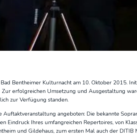
. Bad Bent­hei­mer Kul­tur­nacht am 10. Okto­ber 2015. Initi
. Zur erfolg­rei­chen Umset­zung und Aus­ge­stal­tung ware
­lich zur Ver­fü­gung stan­den.
Auf­takt­ver­an­stal­tung ange­bo­ten: Die bekann­te Sopra
 einen Ein­druck Ihres umfang­rei­chen Reper­toires, von Klas
nt­heim und Gil­de­haus, zum ers­ten Mal auch der DITIB M