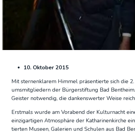
10. Okto­ber 2015
Mit ster­nen­kla­rem Him­mel prä­sen­tier­te sich die 2
ums­mit­glie­dern der Bür­ger­stif­tung Bad Bent­heim
Geis­ter not­wen­dig, die dan­kens­wer­ter Wei­se reich
Erst­mals wur­de am Vor­abend der Kul­tur­nacht eine 
ein­zig­ar­ti­gen Atmo­sphä­re der Katha­ri­nen­kir­che
tier­ten Muse­en, Gale­rien und Schu­len aus Bad Be