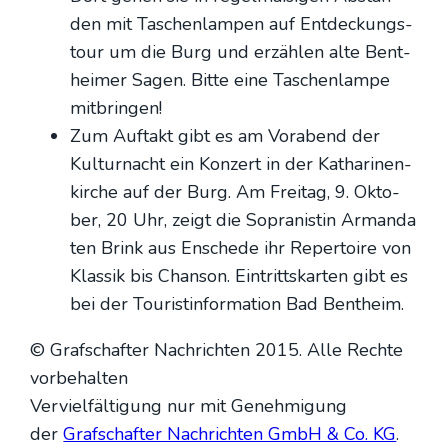
den mit Taschen­lam­pen auf Ent­de­ckungs­
tour um die Burg und erzäh­len alte Bent­
hei­mer Sagen. Bit­te eine Taschen­lam­pe
mit­brin­gen!
Zum Auf­takt gibt es am Vor­abend der
Kul­tur­nacht ein Kon­zert in der Katha­ri­nen­
kir­che auf der Burg. Am Frei­tag, 9. Okto­
ber, 20 Uhr, zeigt die Sopra­nis­tin Arman­da
ten Brink aus Ensche­de ihr Reper­toire von
Klas­sik bis Chan­son. Ein­tritts­kar­ten gibt es
bei der Tou­rist­infor­ma­ti­on Bad Bent­heim.
© Graf­schaf­ter Nach­rich­ten 2015. Alle Rech­te
vor­be­hal­ten
Ver­viel­fäl­ti­gung nur mit Geneh­mi­gung
der
Graf­schaf­ter Nach­rich­ten GmbH & Co. KG
.