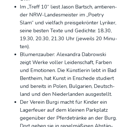
Im „Treff 10“ liest Jason Bartsch, amtie­ren­
der NRW-Lan­des­meis­ter im „Poet­ry
Slam“ und viel­fach preis­ge­krön­ter Lyri­ker,
sei­ne bes­ten Tex­te und Gedich­te: 18.30,
19.30, 20.30, 21.30 Uhr (jeweils 20 Minu­
ten).
Blu­men­zau­ber: Alex­an­dra Dabrow­ski
zeigt Wer­ke vol­ler Lei­den­schaft, Far­ben
und Emo­tio­nen. Die Künst­le­rin lebt in Bad
Bent­heim, hat Kunst in Ensche­de stu­diert
und bereits in Polen, Bul­ga­ri­en, Deutsch­
land und den Nie­der­lan­den aus­ge­stellt.
Der Ver­ein Bur­gi macht für Kin­der ein
Lager­feu­er auf dem klei­nen Park­platz
gegen­über der Pfer­de­trän­ke an der Burg.
Dort gehen sie in regel­mä­ßi­gen Abstän­