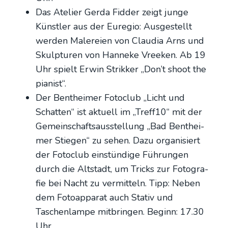
Das Ate­lier Ger­da Fid­der zeigt jun­ge
Künst­ler aus der Eure­gio: Aus­ge­stellt
wer­den Male­rei­en von Clau­dia Arns und
Skulp­tu­ren von Han­ne­ke Vree­ken. Ab 19
Uhr spielt Erwin Strik­ker „Don’t shoot the
pia­nist“.
Der Bent­hei­mer Foto­club „Licht und
Schat­ten“ ist aktu­ell im „Treff10“ mit der
Gemein­schafts­aus­stel­lung „Bad Bent­hei­
mer Stie­gen“ zu sehen. Dazu orga­ni­siert
der Foto­club ein­stün­di­ge Füh­run­gen
durch die Alt­stadt, um Tricks zur Foto­gra­
fie bei Nacht zu ver­mit­teln. Tipp: Neben
dem Foto­ap­pa­rat auch Sta­tiv und
Taschen­lam­pe mit­brin­gen. Beginn: 17.30
Uhr.