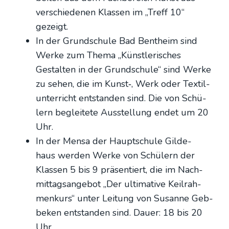
ver­schie­de­nen Klas­sen im „Treff 10“
gezeigt.
In der Grund­schu­le Bad Bent­heim sind
Wer­ke zum The­ma „Künst­le­ri­sches
Gestal­ten in der Grund­schu­le“ sind Wer­ke
zu sehen, die im Kunst‑, Werk oder Tex­til­
un­ter­richt ent­stan­den sind. Die von Schü­
lern beglei­te­te Aus­stel­lung endet um 20
Uhr.
In der Men­sa der Haupt­schu­le Gil­de­
haus wer­den Wer­ke von Schü­lern der
Klas­sen 5 bis 9 prä­sen­tiert, die im Nach­
mit­tags­an­ge­bot „Der ulti­ma­ti­ve Keil­rah­
men­kurs“ unter Lei­tung von Susan­ne Geb­
be­ken ent­stan­den sind. Dau­er: 18 bis 20
Uhr.