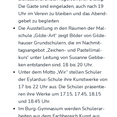
Die Gäs­te sind ein­ge­la­den, auch nach 19
Uhr im Ver­ein zu blei­ben und das Abend­
ge­bet zu beglei­ten.
Die Aus­stel­lung in den Räu­men der Mal­
schu­le „Gil­de-Art“ zeigt Bil­der von Gil­de­
hau­ser Grund­schü­lern, die im Nach­mit­
tags­an­ge­bot „Zei­chen- und Pas­tell­mal­
kurs“ unter Lei­tung von Susan­ne Geb­be­
ken ent­stan­den sind. 18 bis 20 Uhr.
Unter dem Mot­to „Wir“ stel­len Schü­ler
der Eylar­dus-Schu­le ihre Kunst­wer­ke von
17 bis 22 Uhr aus. Die Schü­ler prä­sen­tie­
ren ihre Wer­ke um 17.15, 17.45, 18.15
und 18.45 Uhr.
Im Burg-Gym­na­si­um wer­den Schü­ler­ar­
bei­ten aus dem Fach­be­reich Kunst aus