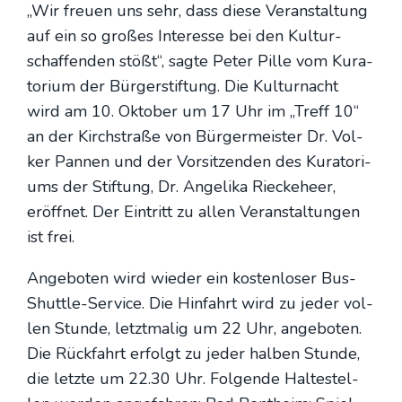
„Wir freu­en uns sehr, dass die­se Ver­an­stal­tung
auf ein so gro­ßes Inter­es­se bei den Kul­tur­
schaf­fen­den stößt“, sag­te Peter Pil­le vom Kura­
to­ri­um der Bür­ger­stif­tung. Die Kul­tur­nacht
wird am 10. Okto­ber um 17 Uhr im „Treff 10“
an der Kirch­stra­ße von Bür­ger­meis­ter Dr. Vol­
ker Pan­nen und der Vor­sit­zen­den des Kura­to­ri­
ums der Stif­tung, Dr. Ange­li­ka Rieck­e­heer,
eröff­net. Der Ein­tritt zu allen Ver­an­stal­tun­gen
ist frei.
Ange­bo­ten wird wie­der ein kos­ten­lo­ser Bus-
Shut­tle-Ser­vice. Die Hin­fahrt wird zu jeder vol­
len Stun­de, letzt­ma­lig um 22 Uhr, ange­bo­ten.
Die Rück­fahrt erfolgt zu jeder hal­ben Stun­de,
die letz­te um 22.30 Uhr. Fol­gen­de Hal­te­stel­