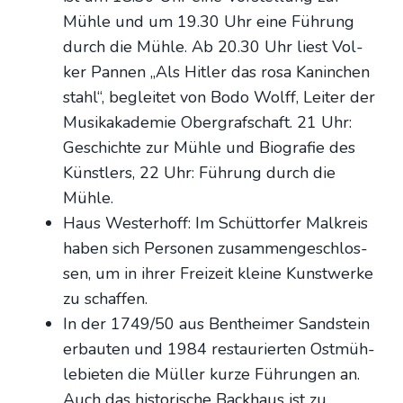
Müh­le und um 19.30 Uhr eine Füh­rung
durch die Müh­le. Ab 20.30 Uhr liest Vol­
ker Pan­nen „Als Hit­ler das rosa Kanin­chen
stahl“, beglei­tet von Bodo Wolff, Lei­ter der
Musik­aka­de­mie Ober­graf­schaft. 21 Uhr:
Geschich­te zur Müh­le und Bio­gra­fie des
Künst­lers, 22 Uhr: Füh­rung durch die
Müh­le.
Haus Wes­ter­hoff: Im Schüt­tor­fer Mal­kreis
haben sich Per­so­nen zusam­men­ge­schlos­
sen, um in ihrer Frei­zeit klei­ne Kunst­wer­ke
zu schaf­fen.
In der 1749/50 aus Bent­hei­mer Sand­stein
erbau­ten und 1984 restau­rier­ten Ost­müh­
le­bie­ten die Mül­ler kur­ze Füh­run­gen an.
Auch das his­to­ri­sche Back­haus ist zu