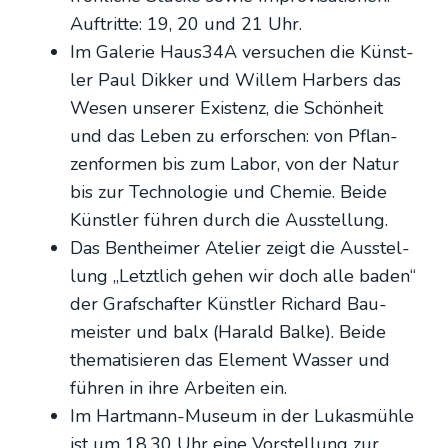
Auf­trit­te: 19, 20 und 21 Uhr.
Im Gale­rie Haus34A ver­su­chen die Künst­
ler Paul Dik­ker und Wil­lem Har­bers das
Wesen unse­rer Exis­tenz, die Schön­heit
und das Leben zu erfor­schen: von Pflan­
zen­for­men bis zum Labor, von der Natur
bis zur Tech­no­lo­gie und Che­mie. Bei­de
Künst­ler füh­ren durch die Aus­stel­lung.
Das Bent­hei­mer Ate­lier zeigt die Aus­stel­
lung „Letzt­lich gehen wir doch alle baden“
der Graf­schaf­ter Künst­ler Richard Bau­
meis­ter und balx (Harald Bal­ke). Bei­de
the­ma­ti­sie­ren das Ele­ment Was­ser und
füh­ren in ihre Arbei­ten ein.
Im Hart­mann-Muse­um in der Lukas­müh­le
ist um 18.30 Uhr eine Vor­stel­lung zur