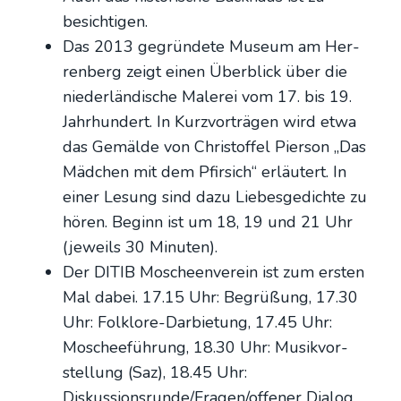
besich­ti­gen.
Das 2013 gegrün­de­te Muse­um am Her­
ren­berg zeigt einen Über­blick über die
nie­der­län­di­sche Male­rei vom 17. bis 19.
Jahr­hun­dert. In Kurz­vor­trä­gen wird etwa
das Gemäl­de von Chris­tof­fel Pier­son „Das
Mäd­chen mit dem Pfir­sich“ erläu­tert. In
einer Lesung sind dazu Lie­bes­ge­dich­te zu
hören. Beginn ist um 18, 19 und 21 Uhr
(jeweils 30 Minu­ten).
Der DITIB Moscheen­ver­ein ist zum ers­ten
Mal dabei. 17.15 Uhr: Begrü­ßung, 17.30
Uhr: Folk­lo­re-Dar­bie­tung, 17.45 Uhr:
Moschee­füh­rung, 18.30 Uhr: Musik­vor­
stel­lung (Saz), 18.45 Uhr:
Diskussionsrunde/Fragen/offener Dia­log.