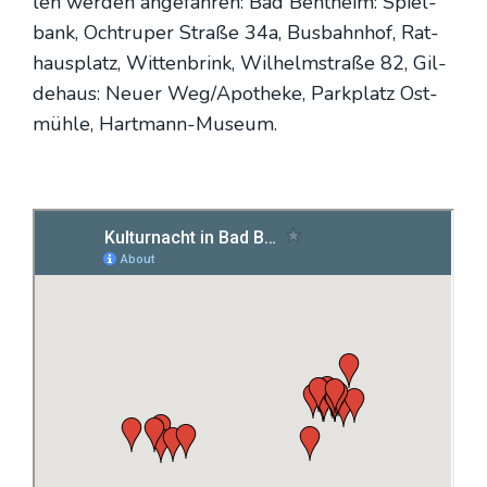
len wer­den ange­fah­ren: Bad Bent­heim: Spiel­
bank, Och­tru­per Stra­ße 34a, Bus­bahn­hof, Rat­
haus­platz, Wit­ten­brink, Wil­helm­stra­ße 82, Gil­
de­haus: Neu­er Weg/Apotheke, Park­platz Ost­
müh­le, Hart­mann-Muse­um.