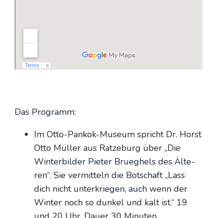
Das Pro­gramm:
Im Otto-Pan­kok-Muse­um spricht Dr. Horst
Otto Mül­ler aus Rat­ze­burg über „Die
Win­ter­bil­der Pie­ter Brueg­hels des Älte­
ren“. Sie ver­mit­teln die Bot­schaft „Lass
dich nicht unter­krie­gen, auch wenn der
Win­ter noch so dun­kel und kalt ist.“ 19
und 20 Uhr, Dau­er 30 Minu­ten.