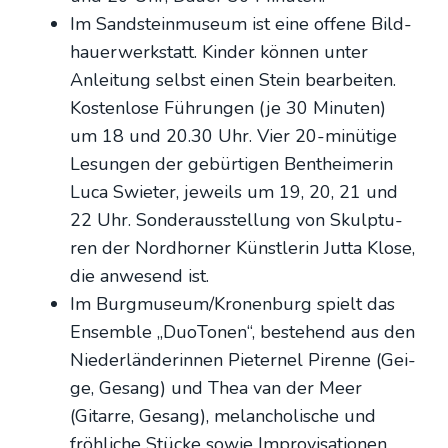
Im Sand­stein­mu­se­um ist eine offe­ne Bild­
hau­er­werk­statt. Kin­der kön­nen unter
Anlei­tung selbst einen Stein bear­bei­ten.
Kos­ten­lo­se Füh­run­gen (je 30 Minu­ten)
um 18 und 20.30 Uhr. Vier 20-minü­ti­ge
Lesun­gen der gebür­ti­gen Bent­hei­me­rin
Luca Swie­ter, jeweils um 19, 20, 21 und
22 Uhr. Son­der­aus­stel­lung von Skulp­tu­
ren der Nord­hor­ner Künst­le­rin Jut­ta Klo­se,
die anwe­send ist.
Im Burgmuseum/Kronenburg spielt das
Ensem­ble „Duo­To­nen“, bestehend aus den
Nie­der­län­de­rin­nen Pie­ter­nel Piren­ne (Gei­
ge, Gesang) und Thea van der Meer
(Gitar­re, Gesang), melan­cho­li­sche und
fröh­li­che Stü­cke sowie Impro­vi­sa­tio­nen.