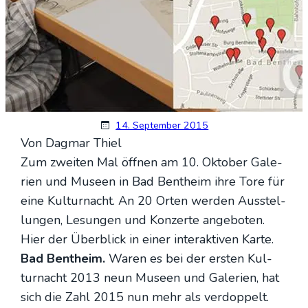
14. September 2015
Von Dag­mar Thiel
Zum zwei­ten Mal öff­nen am 10. Okto­ber Gale­
rien und Muse­en in Bad Bent­heim ihre Tore für
eine Kul­tur­nacht. An 20 Orten wer­den Aus­stel­
lun­gen, Lesun­gen und Kon­zer­te ange­bo­ten.
Hier der Über­blick in einer inter­ak­ti­ven Kar­te.
Bad Bent­heim.
Waren es bei der ers­ten Kul­
tur­nacht 2013 neun Muse­en und Gale­rien, hat
sich die Zahl 2015 nun mehr als ver­dop­pelt.