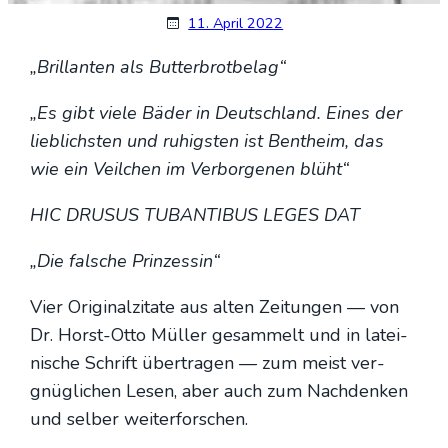
11. April 2022
„Bril­lan­ten als But­ter­brot­be­lag“
„Es gibt vie­le Bäder in Deutsch­land. Eines der
lieb­lichs­ten und ruhigs­ten ist Bent­heim, das
wie ein Veil­chen im Ver­bor­ge­nen blüht“
HIC DRUSUS TUBANTIBUS LEGES DAT
„Die fal­sche Prin­zes­sin“
Vier Ori­gi­nal­zi­ta­te aus alten Zei­tun­gen — von
Dr. Horst-Otto Mül­ler gesam­melt und in latei­
ni­sche Schrift über­tra­gen — zum meist ver­
gnüg­li­chen Lesen, aber auch zum Nach­den­ken
und sel­ber wei­ter­for­schen.