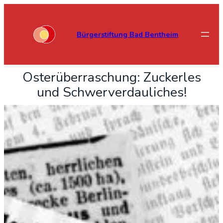
Bürgerstiftung Bad Bentheim
Oster­über­ra­schung: Zucker­les
und Schwer­ver­dau­li­ches!