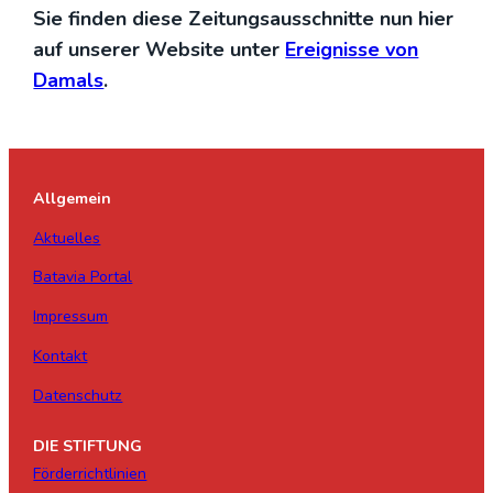
Sie fin­den die­se Zei­tungs­aus­schnit­te nun hier
auf unse­rer Web­site unter
Ereig­nis­se von
Damals
.
Allgemein
Aktuelles
Batavia Portal
Impressum
Kontakt
Datenschutz
DIE STIFTUNG
Förderrichtlinien