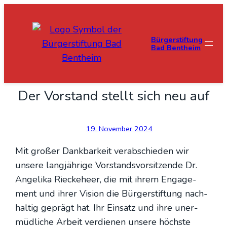
Bürgerstiftung
Bad Bentheim
Der Vor­stand stellt sich neu auf
19. November 2024
Mit gro­ßer Dank­bar­keit ver­ab­schie­den wir
unse­re lang­jäh­ri­ge Vor­stands­vor­sit­zen­de Dr.
Ange­li­ka Rieck­e­heer, die mit ihrem Enga­ge­
ment und ihrer Visi­on die Bür­ger­stif­tung nach­
hal­tig geprägt hat. Ihr Ein­satz und ihre uner­
müd­li­che Arbeit ver­die­nen unse­re höchs­te