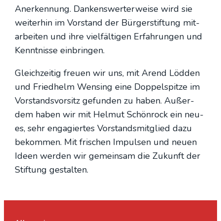
Aner­ken­nung. Dan­kens­wer­ter­wei­se wird sie
wei­ter­hin im Vor­stand der Bür­ger­stif­tung mit­
ar­bei­ten und ihre viel­fäl­ti­gen Erfah­run­gen und
Kennt­nis­se ein­brin­gen.
Gleich­zei­tig freu­en wir uns, mit Are­nd Löd­den
und Fried­helm Wen­sing eine Dop­pel­spit­ze im
Vor­stands­vor­sitz gefun­den zu haben. Außer­
dem haben wir mit Hel­mut Schön­rock ein neu­
es, sehr enga­gier­tes Vor­stands­mit­glied dazu
bekom­men. Mit fri­schen Impul­sen und neu­en
Ideen wer­den wir gemein­sam die Zukunft der
Stif­tung gestal­ten.