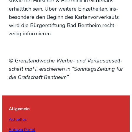
sowie bei Höl­scher & Beern­ink in Gil­de­haus
erhält­lich sein. Über wei­te­re Ein­zel­hei­ten, ins­
be­son­de­re den Beginn des Kar­ten­vor­ver­kaufs,
wird die Bür­ger­stif­tung Bad Bent­heim recht­
zei­tig infor­mie­ren.
© Grenz­land­wo­che Wer­be- und Ver­lags­ge­sell­
schaft mbH, erschie­nen in “Sonn­tags­Zei­tung für
die Graf­schaft Bent­heim”
Allgemein
Aktuelles
Batavia Portal