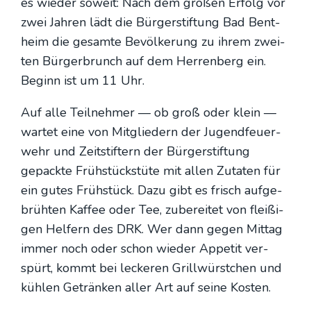
es wie­der soweit: Nach dem gro­ßen Erfolg vor
zwei Jah­ren lädt die Bür­ger­stif­tung Bad Bent­
heim die gesam­te Bevöl­ke­rung zu ihrem zwei­
ten Bür­ger­brunch auf dem Her­ren­berg ein.
Beginn ist um 11 Uhr.
Auf alle Teil­neh­mer — ob groß oder klein —
war­tet eine von Mit­glie­dern der Jugend­feu­er­
wehr und Zeit­stif­tern der Bür­ger­stif­tung
gepack­te Früh­stücks­tü­te mit allen Zuta­ten für
ein gutes Früh­stück. Dazu gibt es frisch auf­ge­
brüh­ten Kaf­fee oder Tee, zube­rei­tet von flei­ßi­
gen Hel­fern des DRK. Wer dann gegen Mit­tag
immer noch oder schon wie­der Appe­tit ver­
spürt, kommt bei lecke­ren Grill­würst­chen und
küh­len Geträn­ken aller Art auf sei­ne Kos­ten.