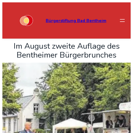
Bürgerstiftung Bad Bentheim
Im August zwei­te Auf­la­ge des
Bent­hei­mer Bür­ger­brun­ches