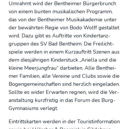
Umrahmt wird der Bent­hei­mer Bür­ger­brunch
von einem bun­ten musi­ka­li­schen Pro­gramm,
das von der Bent­hei­mer Musik­aka­de­mie unter
der bewähr­ten Regie von Bodo Wolff gestal­tet
wird. Dazu gibt es Auf­trit­te von Kin­der­tanz­
grup­pen des SV Bad Bent­heim. Die Frei­licht­
spie­le wer­den in einem Kurz­auf­tritt Sze­nen aus
dem dies­jäh­ri­gen Kin­der­stuck „Ari­el­la und die
klei­ne Meer­jung­frau“ dar­bie­ten. Alle Bent­hei­
mer Fami­li­en, alle Ver­ei­ne und Clubs sowie die
Bogen­ge­mein­schaf­ten sind herz­lich ein­ge­la­den.
Soll­te es wider Erwar­ten reg­nen, wird die Ver­
an­stal­tung kurz­fris­tig in das Forum des Burg-
Gym­na­si­ums ver­legt.
Ein­tritts­kar­ten wer­den in der Tou­rist­infor­ma­ti­on