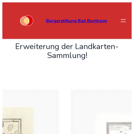
Bürgerstiftung Bad Bentheim
Erwei­te­rung der Land­kar­ten-
Samm­lung!