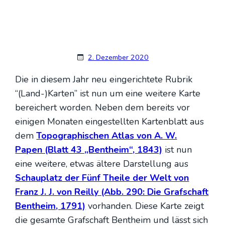
2. Dezember 2020
Die in die­sem Jahr neu ein­ge­rich­te­te Rubrik
“(Land-)Karten” ist nun um eine wei­te­re Kar­te
berei­chert wor­den. Neben dem bereits vor
eini­gen Mona­ten ein­ge­stell­ten Kar­ten­blatt aus
dem
Topo­gra­phi­schen Atlas von A. W.
Papen (Blatt 43 „Bent­heim“, 1843)
ist nun
eine wei­te­re, etwas älte­re Dar­stel­lung aus
Schau­platz der Fünf Thei­le der Welt von
Franz J. J. von Reil­ly (Abb. 290: Die Graf­schaft
Bent­heim, 1791)
vor­han­den. Die­se Kar­te zeigt
die gesam­te Graf­schaft Bent­heim und lässt sich