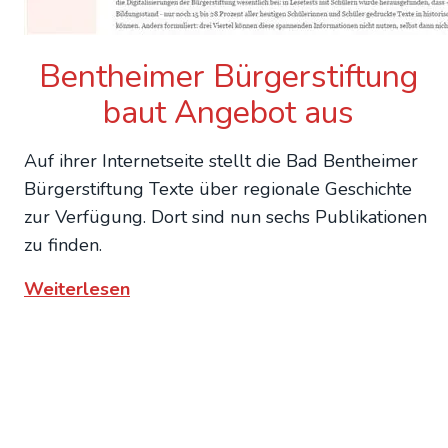
Bent­hei­mer Bür­ger­stif­tung
baut Ange­bot aus
Auf ihrer Internetseite stellt die Bad Bentheimer
Bürgerstiftung Texte über regionale Geschichte
zur Verfügung. Dort sind nun sechs Publikationen
zu finden.
:
Weiterlesen
Bent­
hei­
mer
Bür­
ger­