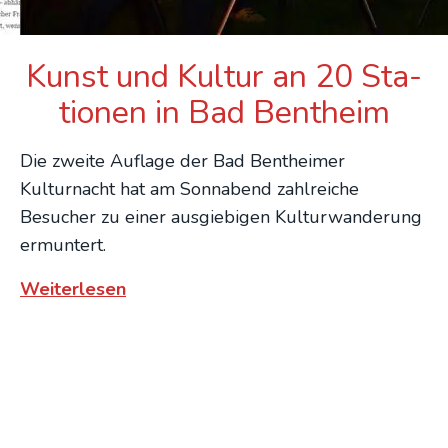
Kunst und Kul­tur an 20 Sta­
tio­nen in Bad Bent­heim
Die zweite Auflage der Bad Bentheimer
Kulturnacht hat am Sonnabend zahlreiche
Besucher zu einer ausgiebigen Kulturwanderung
ermuntert.
:
Weiterlesen
Kunst
und
Kul­
tur
an