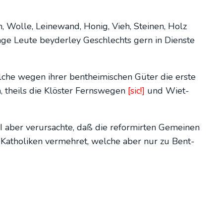
n, Wol­le, Lei­ne­wand, Honig, Vieh, Stei­nen, Holz
e Leu­te bey­der­ley Geschlechts gern in Diens­te
l­che wegen ihrer bent­hei­mi­schen Güter die ers­te
, theils die Klös­ter Ferns­we­gen
[sic!]
und Wiet­
I aber ver­ur­sach­te, daß die reform­ir­ten Gemei­nen
atho­li­ken ver­meh­ret, wel­che aber nur zu Bent­