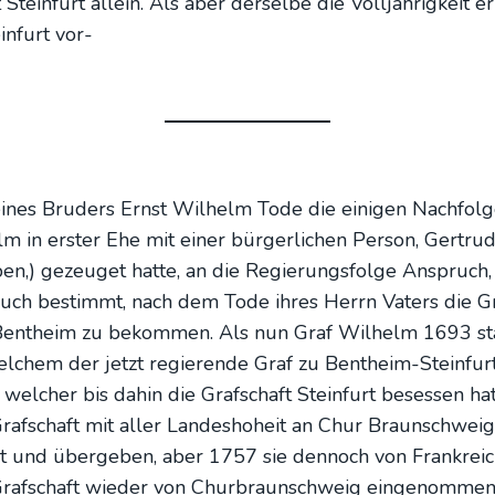
ein­furt allein. Als aber der­sel­be die Voll­jäh­rig­keit er
in­furt vor-
­nes Bru­ders Ernst Wil­helm Tode die eini­gen Nach­fol­ge
 in ers­ter Ehe mit einer bür­ger­li­chen Per­son, Ger­tru
­ben,) gezeu­get hat­te, an die Regie­rungs­fol­ge Anspruc
t, auch bestimmt, nach dem Tode ihres Herrn Vaters die Gra
 Bent­heim zu bekom­men. Als nun Graf Wil­helm 1693 star
wel­chem der jetzt regie­ren­de Graf zu Bent­heim-Stein­fu
wel­cher bis dahin die Graf­schaft Stein­furt beses­sen ha
ne Graf­schaft mit aller Lan­des­ho­heit an Chur Braun­sc
t und über­ge­ben, aber 1757 sie den­noch von Frank­reich 
af­schaft wie­der von Chur­braun­schweig ein­ge­nom­men, 