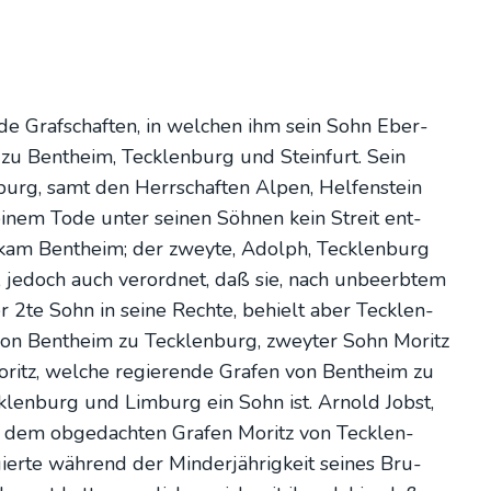
de Graf­schaf­ten, in wel­chen ihm sein Sohn Eber­
 zu Bent­heim, Teck­len­burg und Stein­furt. Sein
burg, samt den Herr­schaf­ten Alpen, Hel­fen­stein
sei­nem Tode unter sei­nen Söh­nen kein Streit ent­
 bekam Bent­heim; der zwey­te, Adolph, Teck­len­burg
 jedoch auch ver­ord­net, daß sie, nach unbe­erb­tem
r 2te Sohn in sei­ne Rech­te, behielt aber Teck­len­
 von Bent­heim zu Teck­len­burg, zwey­ter Sohn Moritz
Moritz, wel­che regie­ren­de Gra­fen von Bent­heim zu
­len­burg und Lim­burg ein Sohn ist. Arnold Jobst,
it dem obge­dach­ten Gra­fen Moritz von Teck­len­
er­te wäh­rend der Min­der­jäh­rig­keit sei­nes Bru­