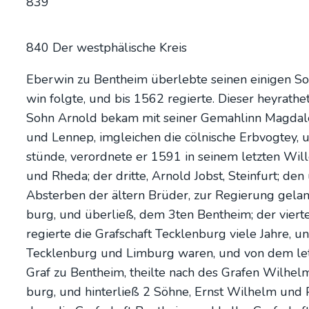
839
840 Der west­phä­li­sche Kreis
Eber­win zu Bent­heim über­leb­te sei­nen eini­gen 
win folg­te, und bis 1562 regier­te. Die­ser heyra­the
Sohn Arnold bekam mit sei­ner Gemah­linn Mag­da­le­n
und Len­nep, imglei­chen die cöl­ni­sche Erb­vog­tey,
stün­de, ver­ord­ne­te er 1591 in sei­nem letz­ten Wi
und Rhe­da; der drit­te, Arnold Jobst, Stein­furt; 
Abster­ben der ältern Brü­der, zur Regie­rung gelan­g
burg, und über­ließ, dem 3ten Bent­heim; der vier­te
regier­te die Graf­schaft Teck­len­burg vie­le Jah­re,
Teck­len­burg und Lim­burg waren, und von dem letz­
Graf zu Bent­heim, theil­te nach des Gra­fen Wil­helm
burg, und hin­ter­ließ 2 Söh­ne, Ernst Wil­helm und Ph