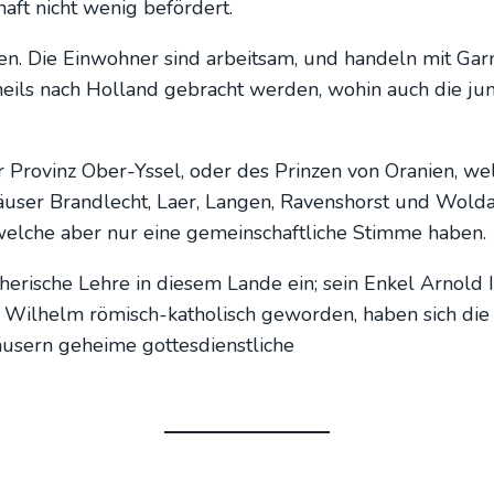
aft nicht wenig beför­dert.
cken. Die Ein­woh­ner sind arbeit­sam, und han­deln mit Gar
ils nach Hol­land gebracht wer­den, wohin auch die jun­g
r Pro­vinz Ober-Yssel, oder des Prin­zen von Ora­ni­en, we
äu­ser Brand­lecht, Laer, Lan­gen, Ravens­horst und Wol­da
 wel­che aber nur eine gemein­schaft­li­che Stim­me haben.
he­ri­sche Leh­re in die­sem Lan­de ein; sein Enkel Arnold I
 Wil­helm römisch-katho­lisch gewor­den, haben sich die K
sern gehei­me got­tes­dienst­li­che