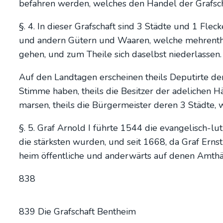
befah­ren wer­den, wel­ches den Han­del der Graf­sch
§. 4. In die­ser Graf­schaft sind 3 Städ­te und 1 Fle­
und andern Gütern und Waa­ren, wel­che meh­rent­he
gehen, und zum Thei­le sich daselbst nie­der­las­sen.
Auf den Land­ta­gen erschei­nen theils Deput­ir­te de
Stim­me haben, theils die Besit­zer der ade­li­chen H
mar­sen, theils die Bür­ger­meis­ter deren 3 Städ­te,
§. 5. Graf Arnold I führ­te 1544 die evan­ge­lisch-lut
die stärks­ten wur­den, und seit 1668, da Graf Ernst
heim öffent­li­che und ander­wärts auf denen Amt­häu­
838
839 Die Graf­schaft Bent­heim