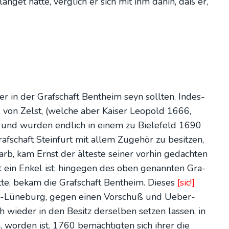
lan­get hat­te, ver­glich er sich mit ihm dahin, daß er,
r in der Graf­schaft Bent­heim seyn soll­ten. Indes­
d von Zelst, (wel­che aber Kai­ser Leo­pold 1666,
h, und wur­den end­lich in einem zu Bie­le­feld 1690
f­schaft Stein­furt mit allem Zuge­hör zu besit­zen,
b, kam Ernst der ältes­te sei­ner vor­hin gedach­ten
rt ein Enkel ist; hin­ge­gen des oben genann­ten Gra­
t­te, bekam die Graf­schaft Bent­heim. Die­ses
[sic!]
hweig-Lüne­burg, gegen einen Vor­schuß und Ueber­
wie­der in den Besitz der­sel­ben set­zen las­sen, in
wor­den ist. 1760 bemäch­tig­ten sich ihrer die