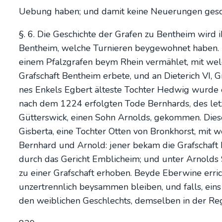
Uebung haben; und damit kei­ne Neue­run­gen gesche­h
§. 6. Die Geschich­te der Gra­fen zu Bent­heim wird 
Bent­heim, wel­che Tur­nie­ren bey­ge­wohnet haben.
einem Pfalz­gra­fen beym Rhein ver­mäh­let, mit wel­
Graf­schaft Bent­heim erbe­te, und an Die­te­rich VI,
nes Enkels Egbert ältes­te Toch­ter Hed­wig wur­de 
nach dem 1224 erfolg­ten Tode Bern­hards, des letz
Güt­ters­wick, einen Sohn Arnolds, gekom­men. Die­s
Gis­ber­ta, eine Toch­ter Otten von Bron­khorst, mit 
Bern­hard und Arnold: jener bekam die Graf­schaft Be
durch das Gericht Emblich­eim; und unter Arnolds S
zu einer Graf­schaft erho­ben. Bey­de Eber­wi­ne erri
unzer­trenn­lich bey­sam­men blei­ben, und falls, ein
den weib­li­chen Geschlechts, dem­sel­ben in der Regi