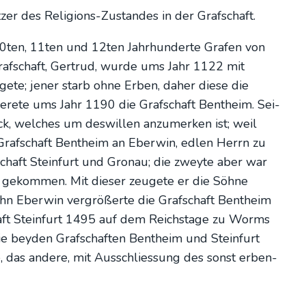
er des Reli­gi­ons-Zustan­des in der Graf­schaft.
10ten, 11ten und 12ten Jahr­hun­der­te Gra­fen von
af­schaft, Ger­trud, wur­de ums Jahr 1122 mit
ge­te; jener starb ohne Erben, daher die­se die
ie­re­te ums Jahr 1190 die Graf­schaft Bent­heim. Sei­
, wel­ches um des­wil­len anzu­mer­ken ist; weil
raf­schaft Bent­heim an Eber­win, edlen Herrn zu
chaft Stein­furt und Gro­nau; die zwey­te aber war
t gekom­men. Mit die­ser zeu­ge­te er die Söh­ne
hn Eber­win ver­grö­ßer­te die Graf­schaft Bent­heim
aft Stein­furt 1495 auf dem Reichs­ta­ge zu Worms
die bey­den Graf­schaf­ten Bent­heim und Stein­furt
e, das ande­re, mit Aus­schlies­sung des sonst erben­