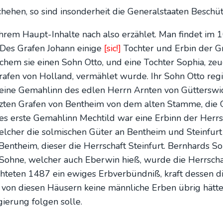
en, so sind inson­der­heit die Gene­ral­staa­ten Beschüt­z
ihrem Haupt-Inhal­te nach also erzäh­let. Man fin­det im 
 Des Gra­fen Johann eini­ge
[sic!]
Toch­ter und Erbin der Gr
chem sie einen Sohn Otto, und eine Toch­ter Sophia, zeu­
 Gra­fen von Hol­land, ver­mäh­let wur­de. Ihr Sohn Otto reg
eine Gemah­linn des edlen Herrn Arn­ten von Güt­ters­wick
­ten Gra­fen von Bent­heim von dem alten Stam­me, die G
es ers­te Gemah­linn Mech­tild war eine Erbinn der Herr­s
wel­cher die sol­mi­schen Güter an Bent­heim und Stein­fur
nt­heim, die­ser die Herr­schaft Stein­furt. Bern­hards So
oh­ne, wel­cher auch Eber­win hieß, wur­de die Herr­sch
ch­te­ten 1487 ein ewi­ges Erb­ver­bünd­niß, kraft des­sen 
s von die­sen Häu­sern kei­ne männ­li­che Erben übrig hät­t
e­rung fol­gen sol­le.