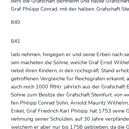
ders die Graf­schaft Bent­heim und hal­be Graf­schaft St
Graf Phil­ipp Con­rad, mit der hal­ben. Graf­schaft Ste
840
841
lieb neh­men, hin­ge­gen er und sei­ne Erben nach sei
sen mache­ten die Söh­ne, wel­che Graf Ernst Wil­helm
nebst ihren Kin­dern, in den rcichs­gräfl. Stand erho
getrof­fe­nen Ver­glei­che für Reichs­gra­fen erkann
auch noch 1000 Rthlr. jähr­lich aus der Graf­schaft
Söh­ne zum Besit­ze der Graf­schaft Stein­furt, von 
fen Phil­ipp Con­rad Sohn, Arnold Mau­ritz Wil­helm, 
Enkel, Graf Fried­rich Karl Phil­ipp, hat 1753 sei­
neh­mung sei­ner Schul­den, auf 30 Jah­re ver­pfän­de
wel­chem er aber nur bis 1758 geblie­ben, da die Gr