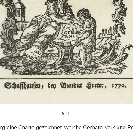
§. 1.
rg eine Char­te gezeich­net, wel­che Ger­hard Valk und P