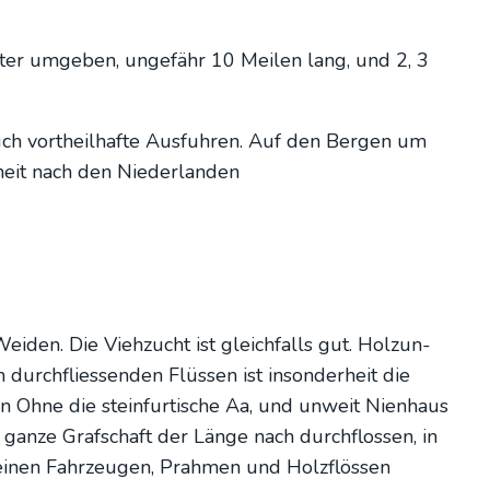
s­ter umge­ben, unge­fähr 10 Mei­len lang, und 2, 3
uch vort­heil­haf­te Aus­fuh­ren. Auf den Ber­gen um
r­heit nach den Nie­der­lan­den
­den. Die Vieh­zucht ist gleich­falls gut. Hol­zun­
durch­flies­sen­den Flüs­sen ist inson­der­heit die
Ohne die stein­fur­ti­sche Aa, und unweit Nien­haus
an­ze Graf­schaft der Län­ge nach durch­flos­sen, in
lei­nen Fahr­zeu­gen, Prah­men und Holz­flös­sen