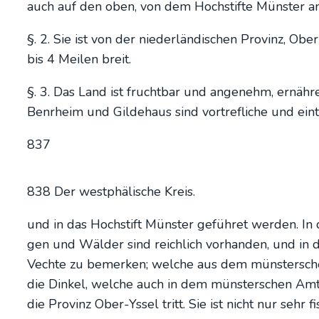
auch auf den oben, von dem Hoch­stif­te Müns­ter ang
§. 2. Sie ist von der nie­der­län­di­schen Pro­vinz, 
bis 4 Mei­len breit.
§. 3. Das Land ist frucht­bar und ange­nehm, ernäh­ret
Ben­rheim und Gil­de­haus sind vort­re­f­li­che und ein­
837
838 Der west­phä­li­sche Kreis.
und in das Hoch­stift Müns­ter gefüh­ret wer­den. In 
gen und Wäl­der sind reich­lich vor­han­den, und in den
Vech­te zu bemer­ken; wel­che aus dem müns­ter­sch
die Din­kel, wel­che auch in dem müns­ter­schen Amte
die Pro­vinz Ober-Yssel tritt. Sie ist nicht nur sehr f