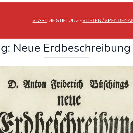
START
DIE STIFTUNG
STIFTEN / SPENDEN
A
g: Neue Erd­be­schrei­bung (