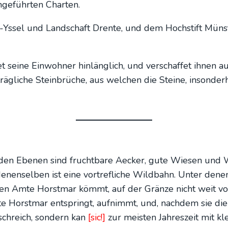
e­führ­ten Char­ten.
Ober-Yssel und Land­schaft Dren­te, und dem Hoch­stift Mün
 sei­ne Ein­woh­ner hin­läng­lich, und ver­schaf­fet ihnen a
träg­li­che Stein­brü­che, aus wel­chen die Stei­ne, inson­de
den Ebe­nen sind frucht­ba­re Aecker, gute Wie­sen und Wei
en­sel­ben ist eine vort­re­f­li­che Wild­bahn. Unter denen 
en Amte Horst­mar kömmt, auf der Grän­ze nicht weit von 
 Horst­mar ent­springt, auf­nimmt, und, nach­dem sie die g
isch­reich, son­dern kan
[sic!]
zur meis­ten Jah­res­zeit mit k