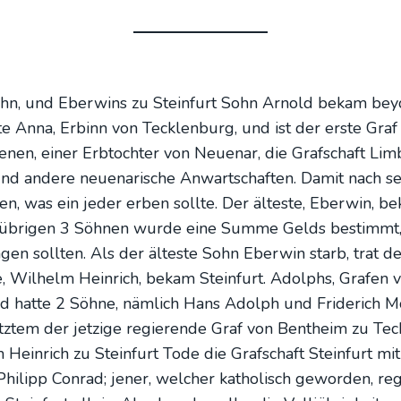
Sohn, und Eber­wins zu Stein­furt Sohn Arnold bekam bey­
­te Anna, Erbinn von Teck­len­burg, und ist der ers­te Graf
en, einer Erb­toch­ter von Neu­e­nar, die Graf­schaft Lim­
 und ande­re neu­e­na­ri­sche Anwart­schaf­ten. Damit nach 
l­len, was ein jeder erben soll­te. Der ältes­te, Eber­win,
den übri­gen 3 Söh­nen wur­de eine Sum­me Gelds bestimmt,
en soll­ten. Als der ältes­te Sohn Eber­win starb, trat de
, Wil­helm Hein­rich, bekam Stein­furt. Adolphs, Gra­fen
 und hat­te 2 Söh­ne, näm­lich Hans Adolph und Fri­de­rich 
tem der jet­zi­ge regie­ren­de Graf von Bent­heim zu Teck
 Hein­rich zu Stein­furt Tode die Graf­schaft Stein­furt m
il­ipp Con­rad; jener, wel­cher katho­lisch gewor­den, regi