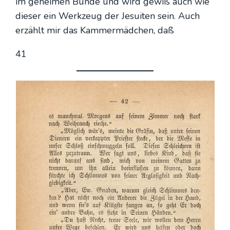
im gehei­men Bun­de und wird gewiß auch wie
die­ser ein Werk­zeug der Jesui­ten sein. Auch
erzählt mir das Kam­mer­mäd­chen, daß
41