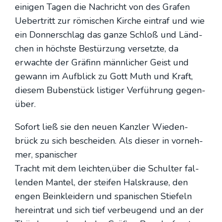
eini­gen Tagen die Nach­richt von des Gra­fen
Ueber­tritt zur römi­schen Kir­che ein­traf und wie
ein Don­ner­schlag das gan­ze Schloß und Länd­
chen in höchs­te Bestür­zung ver­setz­te, da
erwach­te der Grä­finn männ­li­cher Geist und
gewann im Auf­blick zu Gott Muth und Kraft,
die­sem Buben­stück lis­ti­ger Ver­füh­rung gegen­
über.
Sofort ließ sie den neu­en Kanz­ler Wie­den­
brück zu sich beschei­den. Als die­ser in vor­neh­
mer, spa­ni­scher
Tracht mit dem leichten,über die Schul­ter fal­
len­den Man­tel, der stei­fen Hals­krau­se, den
engen Bein­klei­dern und spa­ni­schen Stie­feln
her­ein­trat und sich tief ver­beu­gend und an der