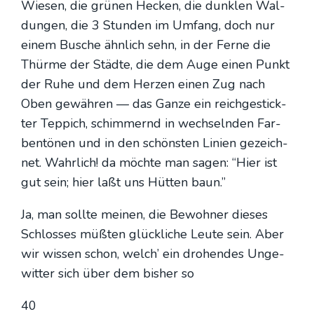
Wie­sen, die grü­nen Hecken, die dunk­len Wal­
dun­gen, die 3 Stun­den im Umfang, doch nur
einem Busche ähn­lich sehn, in der Fer­ne die
Thür­me der Städ­te, die dem Auge einen Punkt
der Ruhe und dem Her­zen einen Zug nach
Oben gewäh­ren — das Gan­ze ein reich­ge­stick­
ter Tep­pich, schim­mernd in wech­seln­den Far­
ben­tö­nen und in den schöns­ten Lini­en gezeich­
net. Wahr­lich! da möch­te man sagen: “Hier ist
gut sein; hier laßt uns Hüt­ten baun.”
Ja, man soll­te mei­nen, die Bewoh­ner die­ses
Schlos­ses müß­ten glück­li­che Leu­te sein. Aber
wir wis­sen schon, welch’ ein dro­hen­des Unge­
wit­ter sich über dem bis­her so
40