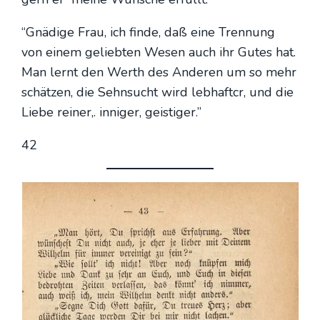
“Gnä­di­ge Frau, ich fin­de, daß eine Tren­nung
von einem gelieb­ten Wesen auch ihr Gutes hat.
Man lernt den Werth des Ande­ren um so mehr
schät­zen, die Sehn­sucht wird leb­haft­cr, und die
Lie­be rei­ner,. inni­ger, geis­ti­ger.”
42