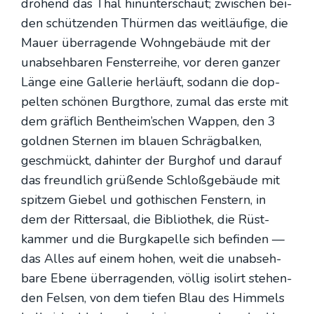
dro­hend das Thal hin­un­ter­schaut; zwi­schen bei­
den schüt­zen­den Thür­men das weit­läu­fi­ge, die
Mau­er über­ra­gen­de Wohn­ge­bäu­de mit der
unab­seh­ba­ren Fens­ter­rei­he, vor deren gan­zer
Län­ge eine Gal­le­rie her­läuft, sodann die dop­
pel­ten schö­nen Burg­tho­re, zumal das ers­te mit
dem gräf­lich Bentheim’schen Wap­pen, den 3
gold­nen Ster­nen im blau­en Schräg­bal­ken,
geschmückt, dahin­ter der Burg­hof und dar­auf
das freund­lich grü­ßen­de Schloß­ge­bäu­de mit
spit­zem Gie­bel und gothi­schen Fens­tern, in
dem der Rit­ter­saal, die Biblio­thek, die Rüst­
kam­mer und die Burg­ka­pel­le sich befin­den —
das Alles auf einem hohen, weit die unab­seh­
ba­re Ebe­ne über­ra­gen­den, völ­lig iso­lirt ste­hen­
den Fel­sen, von dem tie­fen Blau des Him­mels