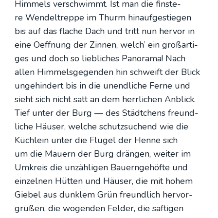
Him­mels ver­schwimmt. Ist man die fins­te­
re Wen­del­trep­pe im Thurm hin­auf­ge­stie­gen
bis auf das fla­che Dach und tritt nun her­vor in
eine Oeff­nung der Zin­nen, welch’ ein groß­ar­ti­
ges und doch so lieb­li­ches Pan­ora­ma! Nach
allen Him­mels­ge­gen­den hin schweift der Blick
unge­hin­dert bis in die unend­li­che Fer­ne und
sieht sich nicht satt an dem herr­li­chen Anblick.
Tief unter der Burg — des Städt­chens freund­
li­che Häu­ser, wel­che schutz­su­chend wie die
Küch­lein unter die Flü­gel der Hen­ne sich
um die Mau­ern der Burg drän­gen, wei­ter im
Umkreis die unzäh­li­gen Bau­ern­ge­höf­te und
ein­zel­nen Hüt­ten und Häu­ser, die mit hohem
Gie­bel aus dunk­lem Grün freund­lich her­vor­
grü­ßen, die wogen­den Fel­der, die saf­ti­gen