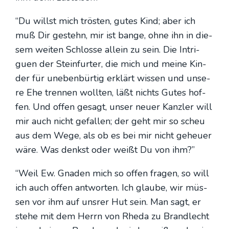
“Du willst mich trös­ten, gutes Kind; aber ich
muß Dir gestehn, mir ist ban­ge, ohne ihn in die­
sem wei­ten Schlos­se allein zu sein. Die Intri­
guen der Stein­fur­ter, die mich und mei­ne Kin­
der für une­ben­bür­tig erklärt wis­sen und unse­
re Ehe tren­nen woll­ten, läßt nichts Gutes hof­
fen. Und offen gesagt, unser neu­er Kanz­ler will
mir auch nicht gefal­len; der geht mir so scheu
aus dem Wege, als ob es bei mir nicht geheu­er
wäre. Was denkst oder weißt Du von ihm?”
“Weil Ew. Gna­den mich so offen fra­gen, so will
ich auch offen ant­wor­ten. Ich glau­be, wir müs­
sen vor ihm auf uns­rer Hut sein. Man sagt, er
ste­he mit dem Herrn von Rhe­da zu Brand­lecht