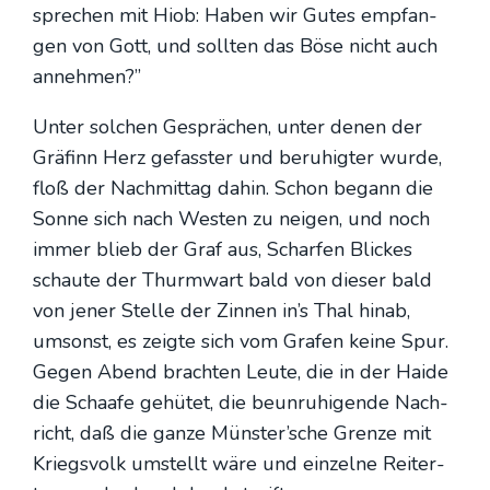
spre­chen mit Hiob: Haben wir Gutes emp­fan­
gen von Gott, und soll­ten das Böse nicht auch
anneh­men?”
Unter sol­chen Gesprä­chen, unter denen der
Grä­finn Herz gefass­ter und beru­hig­ter wur­de,
floß der Nach­mit­tag dahin. Schon begann die
Son­ne sich nach Wes­ten zu nei­gen, und noch
immer blieb der Graf aus, Schar­fen Bli­ckes
schau­te der Thurm­wart bald von die­ser bald
von jener Stel­le der Zin­nen in’s Thal hin­ab,
umsonst, es zeig­te sich vom Gra­fen kei­ne Spur.
Gegen Abend brach­ten Leu­te, die in der Hai­de
die Schaa­fe gehü­tet, die beun­ru­hi­gen­de Nach­
richt, daß die gan­ze Münster’sche Gren­ze mit
Kriegs­volk umstellt wäre und ein­zel­ne Rei­ter­