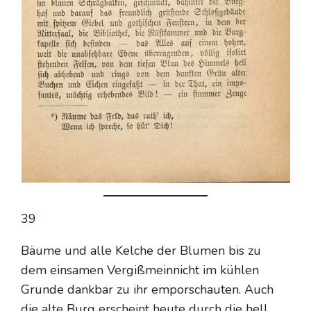
39
Bäu­me und alle Kel­che der Blu­men bis zu
dem ein­sa­men Ver­giß­mein­nicht im küh­len
Grun­de dank­bar zu ihr empor­schau­ten. Auch
die alte Burg erscheint heu­te durch die hell