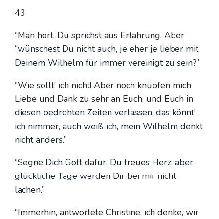
43
“Man hört, Du sprichst aus Erfah­rung. Aber
“wün­schest Du nicht auch, je eher je lie­ber mit
Dei­nem Wil­helm für immer ver­ei­nigt zu sein?”
“Wie sollt’ ich nicht! Aber noch knüp­fen mich
Lie­be und Dank zu sehr an Euch, und Euch in
die­sen bedroh­ten Zei­ten ver­las­sen, das könnt’
ich nim­mer, auch weiß ich, mein Wil­helm denkt
nicht anders.”
“Seg­ne Dich Gott dafür, Du treu­es Herz; aber
glück­li­che Tage wer­den Dir bei mir nicht
lachen.”
“Immer­hin, ant­wor­te­te Chris­ti­ne, ich den­ke, wir