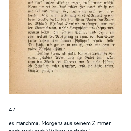
42
es manch­mal Mor­gens aus sei­nem Zim­mer