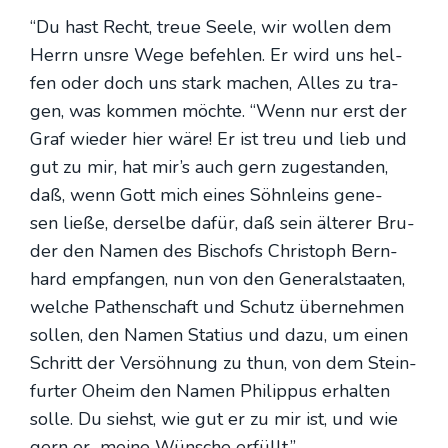
“Du hast Recht, treue See­le, wir wol­len dem
Herrn uns­re Wege befeh­len. Er wird uns hel­
fen oder doch uns stark machen, Alles zu tra­
gen, was kom­men möch­te. “Wenn nur erst der
Graf wie­der hier wäre! Er ist treu und lieb und
gut zu mir, hat mir’s auch gern zuge­stan­den,
daß, wenn Gott mich eines Söhn­leins gene­
sen lie­ße, der­sel­be dafür, daß sein älte­rer Bru­
der den Namen des Bischofs Chris­toph Bern­
hard emp­fan­gen, nun von den Gene­ral­staa­ten,
wel­che Pathen­schaft und Schutz über­neh­men
sol­len, den Namen Sta­ti­us und dazu, um einen
Schritt der Ver­söh­nung zu thun, von dem Stein­
fur­ter Oheim den Namen Phil­ip­pus erhal­ten
sol­le. Du siehst, wie gut er zu mir ist, und wie
gern er mei­ne Wün­sche erfüllt.”