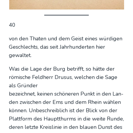
40
von den Tha­ten und dem Geist eines wür­di­gen
Geschlechts, das seit Jahr­hun­der­ten hier
gewal­tet.
Was die Lage der Burg betrifft, so hät­te der
römi­sche Feld­herr Dru­sus, wel­chen die Sage
als Grün­der
bezeich­net, kei­nen schö­ne­ren Punkt in den Lan­
den zwi­schen der Ems und dem Rhein wäh­len
kön­nen. Unbe­schreib­lich ist der Blick von der
Platt­form des Haupt­thurms in die wei­te Run­de,
deren letz­te Kreis­li­nie in den blau­en Dunst des