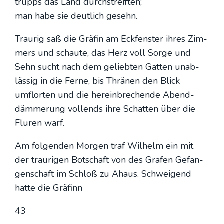
trupps das Land durch­streif­ten;
man habe sie deut­lich gesehn.
Trau­rig saß die Grä­fin am Eck­fens­ter ihres Zim­
mers und schau­te, das Herz voll Sor­ge und
Sehn sucht nach dem gelieb­ten Gat­ten unab­
läs­sig in die Fer­ne, bis Thrä­nen den Blick
umflor­ten und die her­ein­bre­chen­de Abend­
däm­me­rung voll­ends ihre Schat­ten über die
Flu­ren warf.
Am fol­gen­den Mor­gen traf Wil­helm ein mit
der trau­ri­gen Bot­schaft von des Gra­fen Gefan­
gen­schaft im Schloß zu Ahaus. Schwei­gend
hat­te die Grä­finn
43