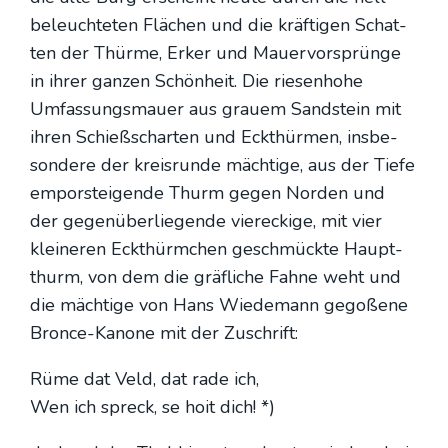
beleuch­te­ten Flä­chen und die kräf­ti­gen Schat­
ten der Thür­me, Erker und Mau­er­vor­sprün­ge
in ihrer gan­zen Schön­heit. Die rie­sen­ho­he
Umfas­sungs­mau­er aus grau­em Sand­stein mit
ihren Schieß­schar­ten und Eckt­hür­men, ins­be­
son­de­re der kreis­run­de mäch­ti­ge, aus der Tie­fe
empor­stei­gen­de Thurm gegen Nor­den und
der gegen­über­lie­gen­de vier­ecki­ge, mit vier
klei­ne­ren Eckt­hürm­chen geschmück­te Haupt­
thurm, von dem die gräf­li­che Fah­ne weht und
die mäch­ti­ge von Hans Wie­demann gego­ße­ne
Bron­ce-Kano­ne mit der Zuschrift:
Rüme dat Veld, dat rade ich,
Wen ich spreck, se hoit dich! *)