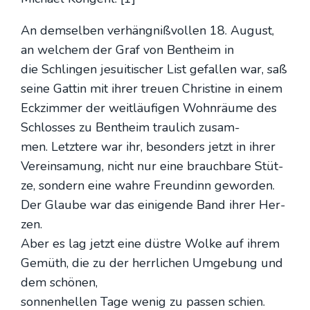
An dem­sel­ben ver­häng­niß­vol­len 18. August,
an wel­chem der Graf von Bent­heim in
die Schlin­gen jesui­ti­scher List gefal­len war, saß
sei­ne Gat­tin mit ihrer treu­en Chris­ti­ne in einem
Eck­zim­mer der weit­läu­fi­gen Wohn­räu­me des
Schlos­ses zu Bent­heim trau­lich zusam­
men. Letz­te­re war ihr, beson­ders jetzt in ihrer
Ver­ein­sa­mung, nicht nur eine brauch­ba­re Stüt­
ze, son­dern eine wah­re Freun­dinn gewor­den.
Der Glau­be war das eini­gen­de Band ihrer Her­
zen.
Aber es lag jetzt eine düst­re Wol­ke auf ihrem
Gemüth, die zu der herr­li­chen Umge­bung und
dem schö­nen,
son­nen­hel­len Tage wenig zu pas­sen schien.