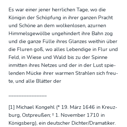
Es war einer jener herr­li­chen Tage, wo die
Köni­gin der Schöp­fung in ihrer gan­zen Pracht
und Schö­ne an dem wol­ken­lo­sen, azur­nen
Him­mels­ge­wöl­be unge­hin­dert ihre Bahn zog
und die gan­ze Fül­le ihres Glan­zes weit­hin über
die Flu­ren goß, wo alles Leben­di­ge in Flur und
Feld, in Wie­se und Wald bis zu der Spin­ne
inmit­ten ihres Net­zes und der in der Lust spie­
len­den Mücke ihrer war­men Strah­len sich freu­
te, und alle Blät­ter der
_______________
[1] Micha­el Kon­gehl (* 19. März 1646 in Kreuz­
burg, Ost­preu­ßen; † 1. Novem­ber 1710 in
Königs­berg), ein deut­scher Dichter/Dramatiker.