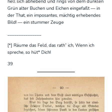
hell sich abhe­bend und rings von dem dunk­len
Grün alter Buchen und Eichen ein­ge­faßt — in
der That, ein impo­san­tes, mäch­tig erhe­ben­des
Bild! — ein stum­mer Zeu­ge
_______________
[*] Räu­me das Feld, das rath” ich, Wenn ich
spre­che, so hüt* Dich!
39