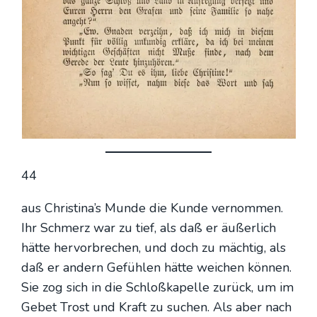
44
aus Christina’s Mun­de die Kun­de ver­nom­men.
Ihr Schmerz war zu tief, als daß er äußer­lich
hät­te her­vor­bre­chen, und doch zu mäch­tig, als
daß er andern Gefüh­len hät­te wei­chen kön­nen.
Sie zog sich in die Schloß­ka­pel­le zurück, um im
Gebet Trost und Kraft zu suchen. Als aber nach