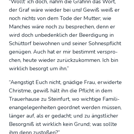
“Wollt’ ich doch, nahm die Grä­finn das Wort,
der Graf wäre wie­der bei uns! Gewiß weiß er
noch nichts von dem Tode der Mut­ter; wie
Man­ches wäre noch zu bespre­chen, denn er
wird doch unbe­denk­lich der Beer­di­gung in
Schüt­torf bei­woh­nen und sei­ner Soh­nes­pflicht
genü­gen. Auch hat er mir bestimmt ver­spro­
chen, heu­te wie­der zurück­zu­kom­men. Ich bin
wirk­lich besorgt um ihn.”
“Aengs­tigt Euch nicht, gnä­di­ge Frau, erwi­der­te
Christ­me, gewiß hält ihn die Pflicht in dem
Trau­er­hau­se zu Stein­furt, wo wich­ti­ge Fami­li­
en­an­ge­le­gen­hei­ten geord­net wer­den müs­sen,
län­ger auf, als er gedacht; und zu ängst­li­cher
Besorg­niß ist wirk­lich kein Grund; was soll­te
ihm denn zusto­ßen?”