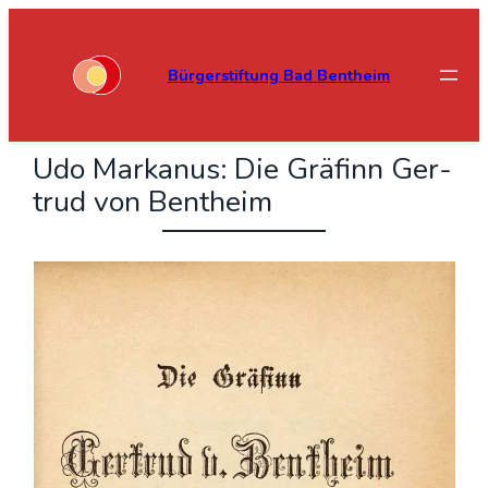
Bürgerstiftung Bad Bentheim
Udo Mar­ka­nus: Die Grä­finn Ger­
trud von Bent­heim