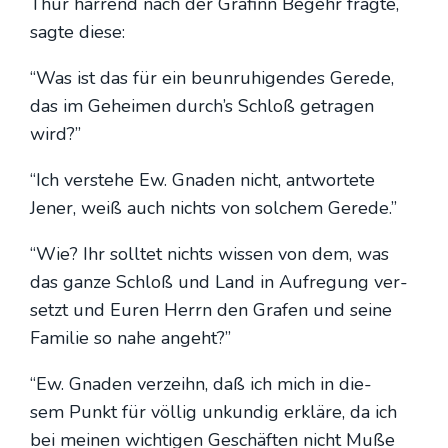
Thür har­rend nach der Grä­finn Begehr frag­te,
sag­te die­se:
“Was ist das für ein beun­ru­hi­gen­des Gere­de,
das im Gehei­men durch’s Schloß getra­gen
wird?”
“Ich ver­ste­he Ew. Gna­den nicht, ant­wor­te­te
Jener, weiß auch nichts von sol­chem Gere­de.”
“Wie? Ihr soll­tet nichts wis­sen von dem, was
das gan­ze Schloß und Land in Auf­re­gung ver­
setzt und Euren Herrn den Gra­fen und sei­ne
Fami­lie so nahe angeht?”
“Ew. Gna­den ver­zeihn, daß ich mich in die­
sem Punkt für völ­lig unkun­dig erklä­re, da ich
bei mei­nen wich­ti­gen Geschäf­ten nicht Muße