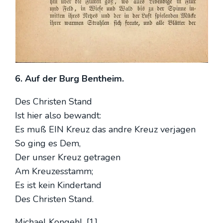
6. Auf der Burg Bent­heim.
Des Chris­ten Stand
Ist hier also bewandt:
Es muß EIN Kreuz das and­re Kreuz ver­ja­gen
So ging es Dem,
Der unser Kreuz getra­gen
Am Kreu­zes­stamm;
Es ist kein Kin­der­tand
Des Chris­ten Stand.
Micha­el Kon­gehl. [1]