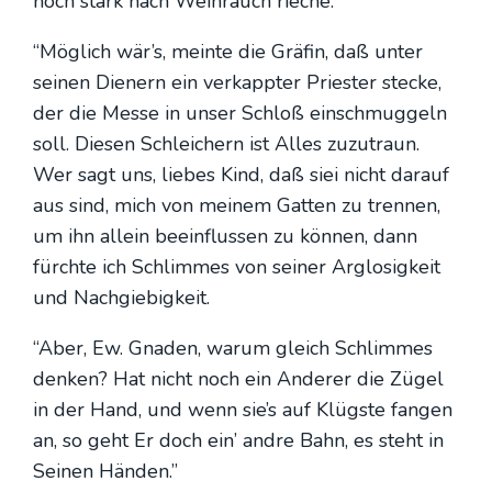
noch stark nach Weih­rauch rie­che.”
“Mög­lich wär’s, mein­te die Grä­fin, daß unter
sei­nen Die­nern ein ver­kapp­ter Pries­ter ste­cke,
der die Mes­se in unser Schloß ein­schmug­geln
soll. Die­sen Schlei­chern ist Alles zuzu­traun.
Wer sagt uns, lie­bes Kind, daß siei nicht dar­auf
aus sind, mich von mei­nem Gat­ten zu tren­nen,
um ihn allein beein­flus­sen zu kön­nen, dann
fürch­te ich Schlim­mes von sei­ner Arg­lo­sig­keit
und Nach­gie­big­keit.
“Aber, Ew. Gna­den, war­um gleich Schlim­mes
den­ken? Hat nicht noch ein Ande­rer die Zügel
in der Hand, und wenn sie’s auf Klügs­te fan­gen
an, so geht Er doch ein’ and­re Bahn, es steht in
Sei­nen Hän­den.”