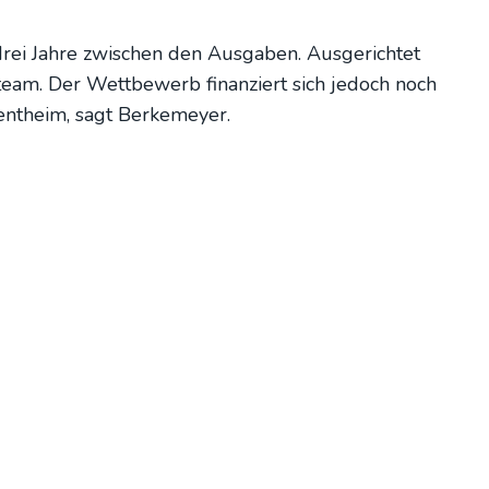
rei Jah­re zwi­schen den Aus­ga­ben. Aus­ge­rich­tet
team. Der Wett­be­werb finan­ziert sich jedoch noch
nt­heim, sagt Ber­ke­mey­er.