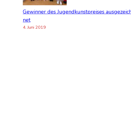
Gewin­ner des Jugend­kunst­prei­ses aus­ge­zeic
net
4. Juni 2019