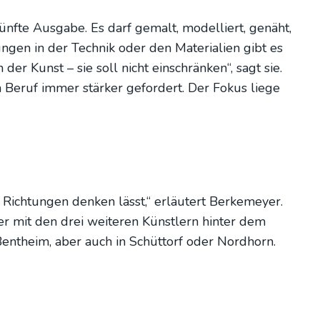
f­te Aus­ga­be. Es darf gemalt, model­liert, genäht,
­gen in der Tech­nik oder den Mate­ria­li­en gibt es
 der Kunst – sie soll nicht ein­schrän­ken“, sagt sie.
 im Beruf immer stär­ker gefor­dert. Der Fokus lie­ge
ich­tun­gen den­ken lässt,“ erläu­tert Ber­ke­mey­er.
­er mit den drei wei­te­ren Künst­lern hin­ter dem
 Bent­heim, aber auch in Schüt­torf oder Nord­horn.