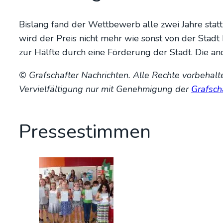
Bis­lang fand der Wett­be­werb alle zwei Jah­re statt. 
wird der Preis nicht mehr wie sonst von der Stadt B
zur Hälf­te durch eine För­de­rung der Stadt. Die an
© Graf­schaf­ter Nach­rich­ten. Alle Rech­te vor­be­hal­
Ver­viel­fäl­ti­gung nur mit Geneh­mi­gung der
Graf­sch
Pres­se­stim­men