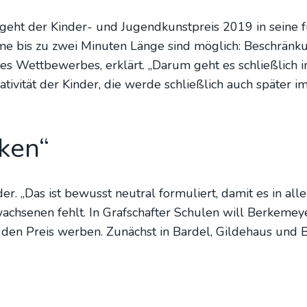
t der Kin­der- und Jugend­kunst­preis 2019 in sei­ne fün
me bis zu zwei Minu­ten Län­ge sind mög­lich: Beschrän­kun
 des Wett­be­wer­bes, erklärt. „Dar­um geht es schließ­lich in
­ti­vi­tät der Kin­der, die wer­de schließ­lich auch spä­ter
­ken“
. „Das ist bewusst neu­tral for­mu­liert, damit es in alle R
ach­se­nen fehlt. In Graf­schaf­ter Schu­len will Ber­ke­mey
für den Preis wer­ben. Zunächst in Bar­del, Gil­de­haus und