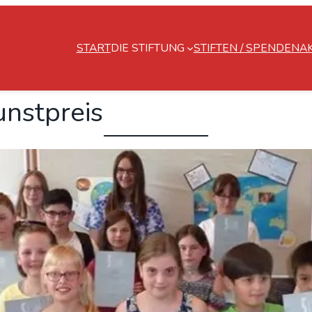
START
DIE STIFTUNG
STIFTEN / SPENDEN
A
unst­preis