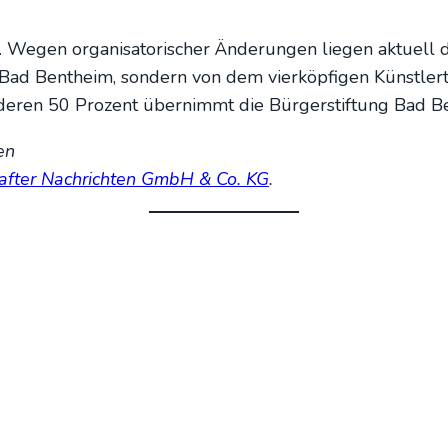
Wegen orga­ni­sa­to­ri­scher Ände­run­gen lie­gen aktu­ell d
ad Bent­heim, son­dern von dem vier­köp­fi­gen Künst­ler­
de­ren 50 Pro­zent über­nimmt die Bür­ger­stif­tung Bad Be
ten
af­ter Nach­rich­ten GmbH & Co. KG
.