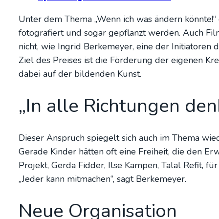
Unter dem The­ma „Wenn ich was ändern könn­te!“ geh
foto­gra­fiert und sogar gepflanzt wer­den. Auch Fil­
nicht, wie Ingrid Ber­ke­mey­er, eine der Initia­to­ren
Ziel des Prei­ses ist die För­de­rung der eige­nen Krea
dabei auf der bil­den­den Kunst.
„In alle Rich­tun­gen den
Die­ser Anspruch spie­gelt sich auch im The­ma wie­der
Gera­de Kin­der hät­ten oft eine Frei­heit, die den Erw
Pro­jekt, Ger­da Fid­der, Ilse Kam­pen, Tal­al Refit, 
„Jeder kann mit­ma­chen“, sagt Ber­ke­mey­er.
Neue Orga­ni­sa­ti­on