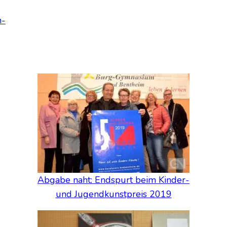
h­
Abga­be naht: End­spurt beim Kin­der-
und Jugend­kunst­preis 2019