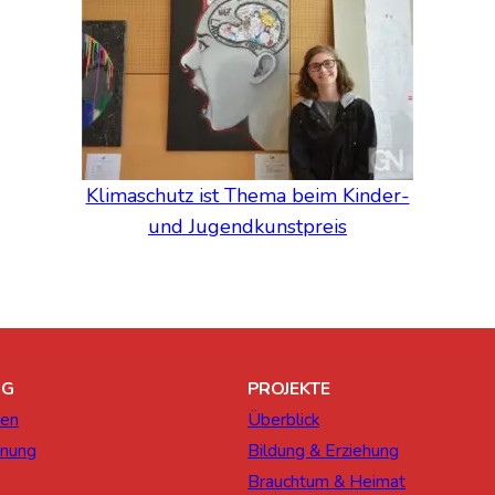
Kli­ma­schutz ist The­ma beim Kin­der-
und Jugend­kunst­preis
NG
PROJEKTE
ien
Überblick
dnung
Bildung & Erziehung
Brauchtum & Heimat