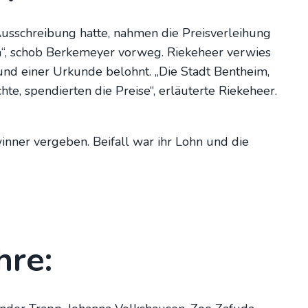
us­schrei­bung hat­te, nah­men die Preis­ver­lei­hung
, schob Ber­ke­mey­er vor­weg. Rie­ke­heer ver­wies
 und einer Urkun­de belohnt. „Die Stadt Bent­heim,
 spen­dier­ten die Prei­se“, erläu­ter­te Rie­ke­heer.
in­ner ver­ge­ben. Bei­fall war ihr Lohn und die
­re: