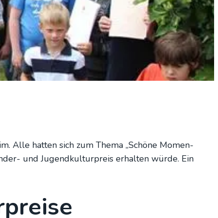
eim. Alle hat­ten sich zum The­ma „Schö­ne Momen­
der- und Jugend­kul­tur­preis erhal­ten wür­de. Ein
prei­se