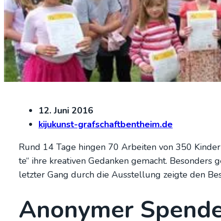
12. Juni 2016
kijukunst-grafschaftbentheim.de
Rund 14 Tage hin­gen 70 Arbei­ten von 350 Kin­der
te“ ihre krea­ti­ven Gedan­ken gemacht. Beson­ders g
letz­ter Gang durch die Aus­stel­lung zeig­te den Besu
Anony­mer Spen­der