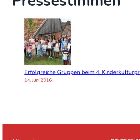
Pres­se­stim­men
Erfolg­rei­che Grup­pen beim 4. Kin­der­kul­tur­pr
14. Juni 2016