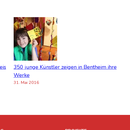
eis
350 jun­ge Künst­ler zei­gen in Bent­heim ihre
Wer­ke
31. Mai 2016