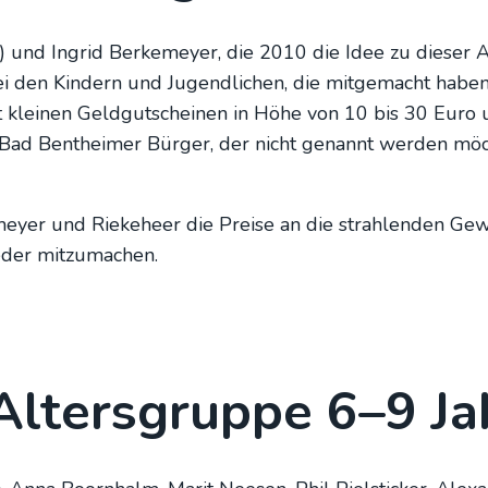
m) und Ingrid Ber­ke­mey­er, die 2010 die Idee zu die­ser A
den Kin­dern und Jugend­li­chen, die mit­ge­macht haben“
it klei­nen Geld­gut­schei­nen in Höhe von 10 bis 30 Euro
Bad Bent­hei­mer Bür­ger, der nicht genannt wer­den möch­te,
ey­er und Rie­ke­heer die Prei­se an die strah­len­den Gew
der mit­zu­ma­chen.
Alters­grup­pe 6–9 Jah