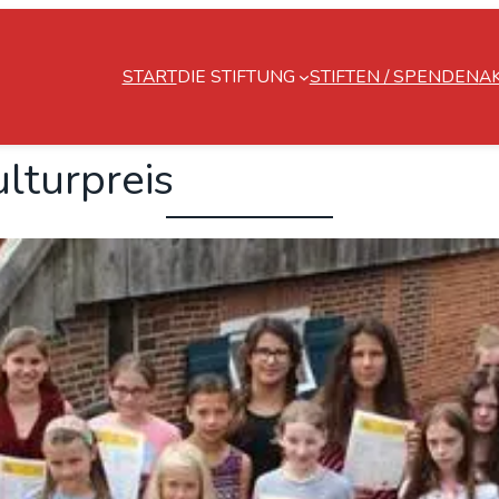
START
DIE STIFTUNG
STIFTEN / SPENDEN
A
­tur­preis