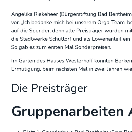
Ange­li­ka Rie­ke­heer (Bür­ger­stif­tung Bad Bent­hei
vor. „Ich bedan­ke mich bei unse­rem Orga-Team, bei 
auf die Spen­der, denn alle Preis­trä­ger wur­den m
die Stadt­wer­ke Schüt­torf und als Löwen­an­teil ein 
So gab es zum ers­ten Mal Son­der­prei­sen.
Im Gar­ten des Hau­ses Wes­ter­hoff konn­ten Ber­ke­m
Ermu­ti­gung, beim nächs­ten Mal in zwei Jah­ren wie­
Die Preis­trä­ger
Grup­pen­ar­bei­ten 