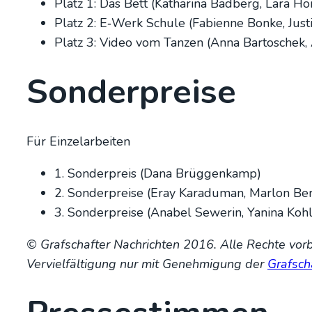
Platz 1: Das Bett (Katha­ri­na Bad­berg, Lara Hor
Platz 2: E‑Werk Schu­le (Fabi­en­ne Bon­ke, Jus­
Platz 3: Video vom Tan­zen (Anna Bar­to­schek, An
Son­der­prei­se
Für Ein­zel­ar­bei­ten
1. Son­der­preis (Dana Brüg­gen­kamp)
2. Son­der­prei­se (Eray Kara­du­man, Mar­lon Ber
3. Son­der­prei­se (Ana­bel Sewe­rin, Yani­na Koh
© Graf­schaf­ter Nach­rich­ten 2016. Alle Rech­te vor­b
Ver­viel­fäl­ti­gung nur mit Geneh­mi­gung der
Graf­sch