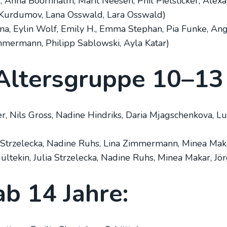
Anna Boorn­halm, Marit Nee­sen, Phil Piel­sti­cker, Alex­a
Kur­du­mov, Lana Oss­wald, Lara Oss­wald)
na, Eylin Wolf, Emi­ly H., Emma Ste­phan, Pia Fun­ke, Ange
­mer­mann, Phil­ipp Sab­low­ski, Ayla Katar)
 Alters­grup­pe 10–13 
­ner, Nils Gross, Nadi­ne Hin­driks, Daria Mjag­schen­ko­va
ia Strzele­cka, Nadi­ne Ruhs, Lina Zim­mer­mann, Minea Mak
ül­te­kin, Julia Strzele­cka, Nadi­ne Ruhs, Minea Makar, Jö
ab 14 Jah­re: