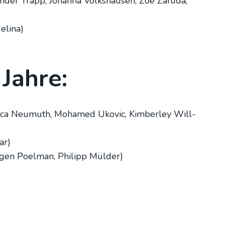
n­der Trapp, Johan­na Volks­hau­sen, Zoe Zafu­da,
­li­na)
Jah­re:
, Luca Neu­muth, Moha­med Uko­vic, Kim­ber­ley Will­
ar)
r­gen Poel­man, Phil­ipp Mül­der)