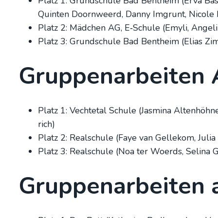
Platz 1: Grund­schu­le Bad Bent­heim (Erva Bas, 
Quin­ten Doorn­weerd, Dan­ny Imgrunt, Nico­le 
Platz 2: Mäd­chen AG, E‑Schule (Emy­li, Ange­li­
Platz 3: Grund­schu­le Bad Bent­heim (Eli­as Zim
Grup­pen­ar­bei­ten
Platz 1: Vecht­e­tal Schu­le (Jas­mi­na Alten­höh
rich)
Platz 2: Real­schu­le (Faye van Gel­le­kom, Jul
Platz 3: Real­schu­le (Noa ter Woerds, Seli­na G
Grup­pen­ar­bei­ten 