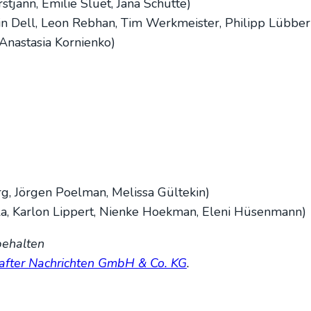
st­jann, Emi­lie Sluet, Jana Schüt­te)
tin Dell, Leon Reb­han, Tim Werk­meis­ter, Phil­ipp Lüb­be
a­sta­sia Kor­ni­en­ko)
g, Jör­gen Poel­man, Melis­sa Gül­te­kin)
­la, Kar­lon Lip­pert, Nien­ke Hoek­man, Ele­ni Hüsen­mann)
e­hal­ten
af­ter Nach­rich­ten GmbH & Co. KG
.