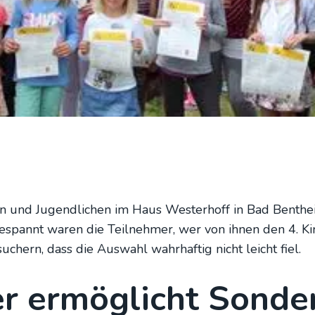
n und Jugend­li­chen im Haus Wes­ter­hoff in Bad Bent­h
espannt waren die Teil­neh­mer, wer von ihnen den 4. Kin­
­chern, dass die Aus­wahl wahr­haf­tig nicht leicht fiel.
 ermög­licht Son­der­