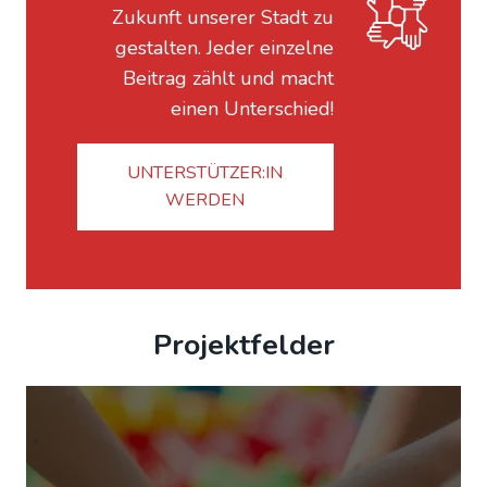
Zukunft unserer Stadt zu
gestalten. Jeder einzelne
Beitrag zählt und macht
einen Unterschied!
UNTERSTÜTZER:IN
WERDEN
Projektfelder