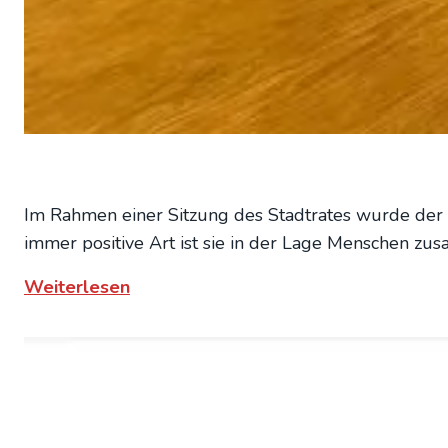
Im Rah­men einer Sit­zung des Stadt­ra­tes wur­de der u
immer posi­ti­ve Art ist sie in der Lage Men­schen zu
:
Weiterlesen
Frau
Dr.
Ange­
li­
ka