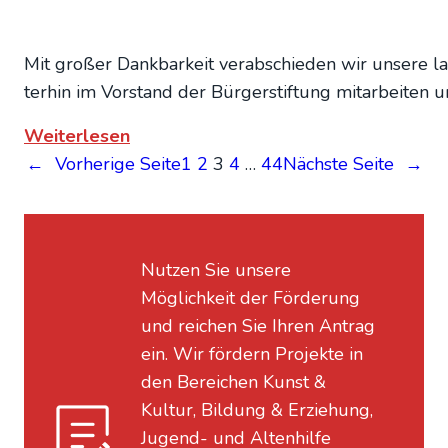
Mit gro­ßer Dank­bar­keit ver­ab­schie­den wir unse­re la
ter­hin im Vor­stand der Bür­ger­stif­tung mit­ar­bei­ten u
:
Weiterlesen
Der
←
Vorherige Seite
1
2
3
4
…
44
Nächste Seite
→
Vor­
stand
stellt
Nutzen Sie unsere
sich
Möglichkeit der Förderung
neu
und reichen Sie Ihren Antrag
auf
ein. Wir fördern Projekte in
den Bereichen Kunst &
Kultur, Bildung & Erziehung,
Jugend- und Altenhilfe