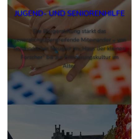
JUGEND- UND SENIORENHILFE
Die Bürgerstiftung stärkt das
generationsübergreifende Miteinander – von
frühkindlicher Neugier im „Haus der kleinen
Forscher“ bis zur Erinnerungskultur im
Alter.